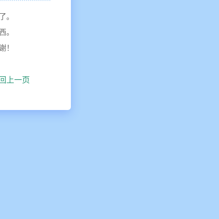
了。
西。
谢！
回上一页