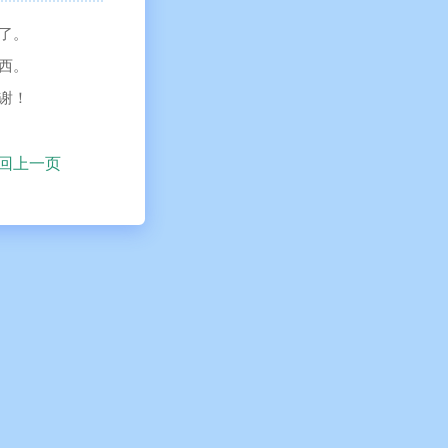
了。
西。
谢！
回上一页